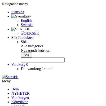
Navigationsmeny
Startsida
sv
English
Svenska
SEK
SEK
Sök Produkter
Sök i
Alla kategorier
Nuvarande kategori
Varukorg
0
Din varukorg är tom!
Meny
Hem
NYHETER
Varukorgen
Köpvillkor