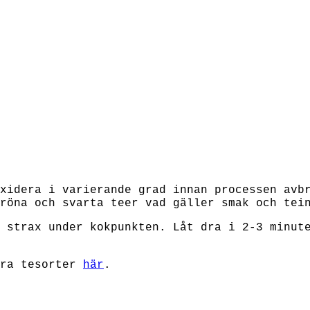
xidera i varierande grad innan processen avb
röna och svarta teer vad gäller smak och tei
 strax under kokpunkten. Låt dra i 2-3 minut
dra tesorter
här
.