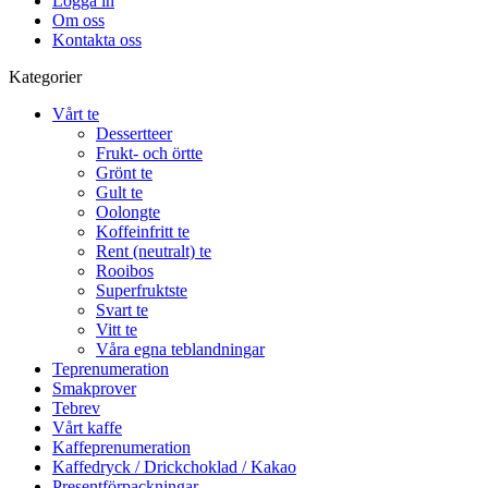
Logga in
Om oss
Kontakta oss
Kategorier
Vårt te
Dessertteer
Frukt- och örtte
Grönt te
Gult te
Oolongte
Koffeinfritt te
Rent (neutralt) te
Rooibos
Superfruktste
Svart te
Vitt te
Våra egna teblandningar
Teprenumeration
Smakprover
Tebrev
Vårt kaffe
Kaffeprenumeration
Kaffedryck / Drickchoklad / Kakao
Presentförpackningar