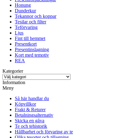
Honung
Dunderkur
Tekannor och koppar
Tesilar och filter
Teförvaring
Ljus
Fint till hemmet
Presentkort
Presentinslagning
Kort med temotiv
REA
Kategorier
Information
Meny
Så här handlar du
Köpvillkor
Frakt & Returer
Betalningsalternativ
Skicka en gåva
Te och tehistorik
Hållbarhet och förvaring av te
Olika tesorter och tillagning