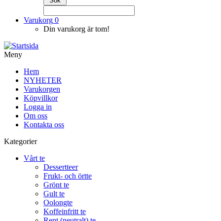
Varukorg
0
Din varukorg är tom!
Meny
Hem
NYHETER
Varukorgen
Köpvillkor
Logga in
Om oss
Kontakta oss
Kategorier
Vårt te
Dessertteer
Frukt- och örtte
Grönt te
Gult te
Oolongte
Koffeinfritt te
Rent (neutralt) te