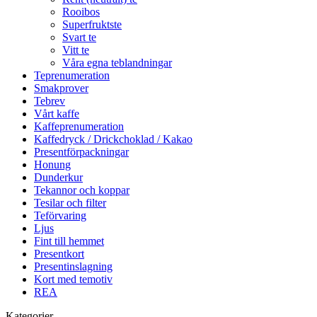
Rooibos
Superfruktste
Svart te
Vitt te
Våra egna teblandningar
Teprenumeration
Smakprover
Tebrev
Vårt kaffe
Kaffeprenumeration
Kaffedryck / Drickchoklad / Kakao
Presentförpackningar
Honung
Dunderkur
Tekannor och koppar
Tesilar och filter
Teförvaring
Ljus
Fint till hemmet
Presentkort
Presentinslagning
Kort med temotiv
REA
Kategorier