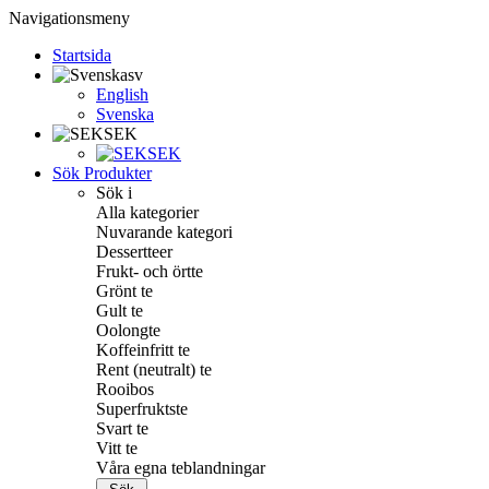
Navigationsmeny
Startsida
sv
English
Svenska
SEK
SEK
Sök Produkter
Sök i
Alla kategorier
Nuvarande kategori
Dessertteer
Frukt- och örtte
Grönt te
Gult te
Oolongte
Koffeinfritt te
Rent (neutralt) te
Rooibos
Superfruktste
Svart te
Vitt te
Våra egna teblandningar