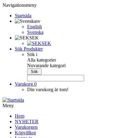
Navigationsmeny
Startsida
sv
English
Svenska
SEK
SEK
Sök Produkter
Sök i
Alla kategorier
Nuvarande kategori
Varukorg
0
Din varukorg är tom!
Meny
Hem
NYHETER
Varukorgen
Köpvillkor