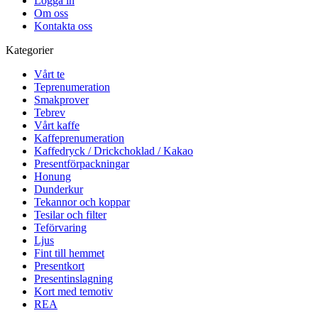
Logga in
Om oss
Kontakta oss
Kategorier
Vårt te
Teprenumeration
Smakprover
Tebrev
Vårt kaffe
Kaffeprenumeration
Kaffedryck / Drickchoklad / Kakao
Presentförpackningar
Honung
Dunderkur
Tekannor och koppar
Tesilar och filter
Teförvaring
Ljus
Fint till hemmet
Presentkort
Presentinslagning
Kort med temotiv
REA