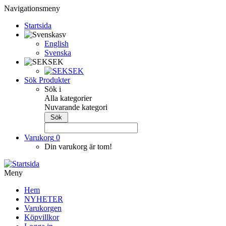
Navigationsmeny
Startsida
sv
English
Svenska
SEK
SEK
Sök Produkter
Sök i
Alla kategorier
Nuvarande kategori
Varukorg
0
Din varukorg är tom!
Meny
Hem
NYHETER
Varukorgen
Köpvillkor