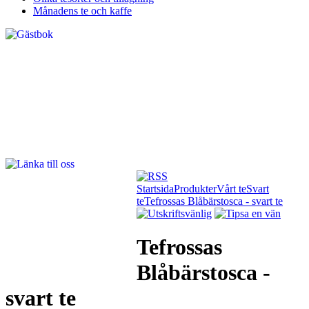
Månadens te och kaffe
Startsida
Produkter
Vårt te
Svart
te
Tefrossas Blåbärstosca - svart te
Tefrossas
Blåbärstosca -
svart te