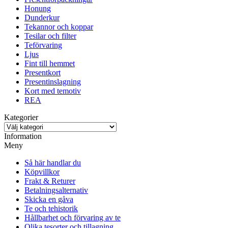
Honung
Dunderkur
Tekannor och koppar
Tesilar och filter
Teförvaring
Ljus
Fint till hemmet
Presentkort
Presentinslagning
Kort med temotiv
REA
Kategorier
Information
Meny
Så här handlar du
Köpvillkor
Frakt & Returer
Betalningsalternativ
Skicka en gåva
Te och tehistorik
Hållbarhet och förvaring av te
Olika tesorter och tillagning