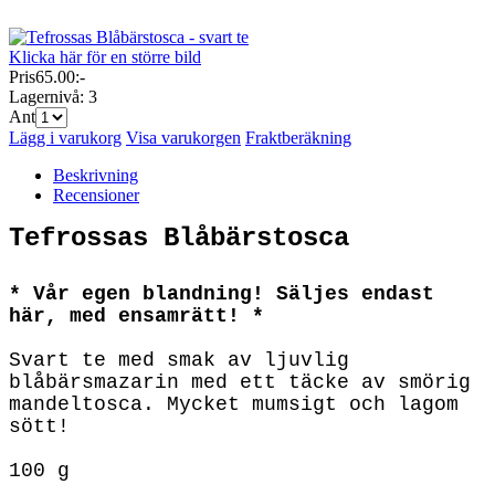
Klicka här för en större bild
Pris
65.00:-
Lagernivå:
3
Ant
Lägg i varukorg
Visa varukorgen
Fraktberäkning
Beskrivning
Recensioner
Tefrossas Blåbärstosca
* Vår egen blandning! Säljes endast
här, med ensamrätt! *
Svart te med smak av ljuvlig
blåbärsmazarin med ett täcke av smörig
mandeltosca. Mycket mumsigt och lagom
sött!
100 g