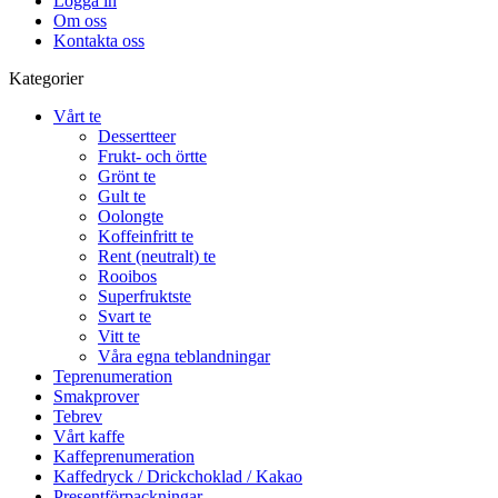
Logga in
Om oss
Kontakta oss
Kategorier
Vårt te
Dessertteer
Frukt- och örtte
Grönt te
Gult te
Oolongte
Koffeinfritt te
Rent (neutralt) te
Rooibos
Superfruktste
Svart te
Vitt te
Våra egna teblandningar
Teprenumeration
Smakprover
Tebrev
Vårt kaffe
Kaffeprenumeration
Kaffedryck / Drickchoklad / Kakao
Presentförpackningar