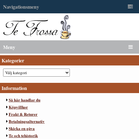
Navigationsmeny
Meny
Kategorier
Information
Så här handlar du
Köpvillkor
Frakt & Returer
Betalningsalternativ
Skicka en gåva
Te och tehistorik