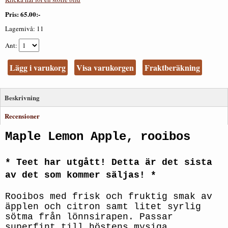
Pris
65.00:-
Lagernivå:
11
Ant
Lägg i varukorg
Visa varukorgen
Fraktberäkning
Beskrivning
Recensioner
Maple Lemon Apple, rooibos
* Teet har utgått! Detta är det sista
av det som kommer säljas! *
Rooibos med frisk och fruktig smak av
äpplen och citron samt litet syrlig
sötma från lönnsirapen. Passar
superfint till höstens mysiga