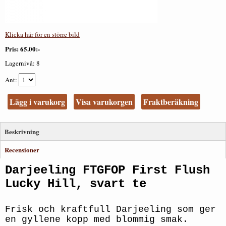
Klicka här för en större bild
Pris
65.00:-
Lagernivå:
8
Ant
Lägg i varukorg
Visa varukorgen
Fraktberäkning
Beskrivning
Recensioner
Darjeeling FTGFOP First Flush
Lucky Hill, svart te
Frisk och kraftfull Darjeeling som ger
en gyllene kopp med blommig smak.