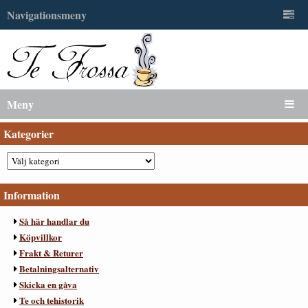
Navigationsmeny
Meny
Kategorier
Information
Så här handlar du
Köpvillkor
Frakt & Returer
Betalningsalternativ
Skicka en gåva
Te och tehistorik