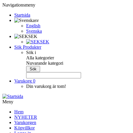
Navigationsmeny
Startsida
sv
English
Svenska
SEK
SEK
Sök Produkter
Sök i
Alla kategorier
Nuvarande kategori
Varukorg
0
Din varukorg är tom!
Meny
Hem
NYHETER
Varukorgen
Köpvillkor