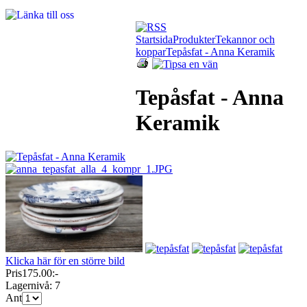
Startsida
Produkter
Tekannor och
koppar
Tepåsfat - Anna Keramik
Tepåsfat - Anna
Keramik
Klicka här för en större bild
Pris
175.00:-
Lagernivå:
7
Ant