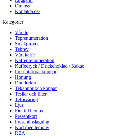
Logga in
Om oss
Kontakta oss
Kategorier
Vårt te
Teprenumeration
Smakprover
Tebrev
Vårt kaffe
Kaffeprenumeration
Kaffedryck / Drickchoklad / Kakao
Presentförpackningar
Honung
Dunderkur
Tekannor och koppar
Tesilar och filter
Teförvaring
Ljus
Fint till hemmet
Presentkort
Presentinslagning
Kort med temotiv
REA