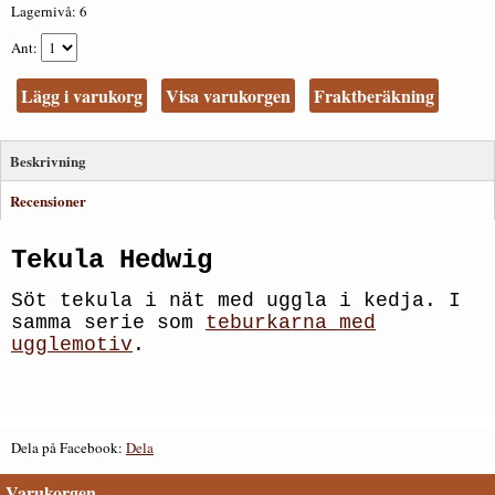
Lagernivå:
6
Ant
Lägg i varukorg
Visa varukorgen
Fraktberäkning
Beskrivning
Recensioner
Tekula Hedwig
Söt tekula i nät med uggla i kedja. I
samma serie som
teburkarna med
ugglemotiv
.
Dela på Facebook:
Dela
Varukorgen