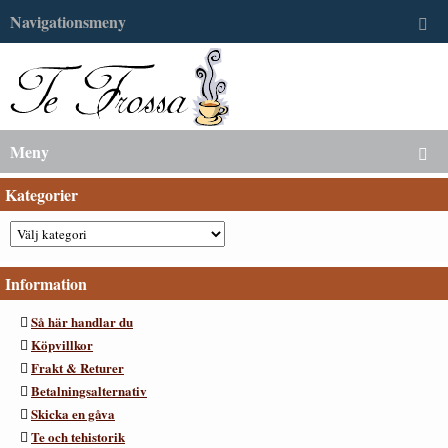
Navigationsmeny
Meny
Kategorier
Information
Så här handlar du
Köpvillkor
Frakt & Returer
Betalningsalternativ
Skicka en gåva
Te och tehistorik