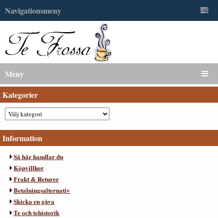
Navigationsmeny
Meny
Kategorier
Information
Så här handlar du
Köpvillkor
Frakt & Returer
Betalningsalternativ
Skicka en gåva
Te och tehistorik