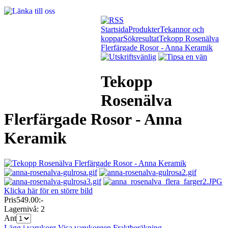
Startsida
Produkter
Tekannor och
koppar
Sökresultat
Tekopp Rosenälva
Flerfärgade Rosor - Anna Keramik
Tekopp
Rosenälva
Flerfärgade Rosor - Anna
Keramik
Klicka här för en större bild
Pris
549.00:-
Lagernivå:
2
Ant
Lägg i varukorg
Visa varukorgen
Fraktberäkning