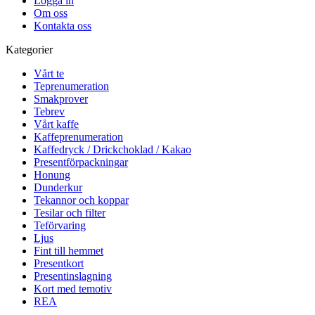
Logga in
Om oss
Kontakta oss
Kategorier
Vårt te
Teprenumeration
Smakprover
Tebrev
Vårt kaffe
Kaffeprenumeration
Kaffedryck / Drickchoklad / Kakao
Presentförpackningar
Honung
Dunderkur
Tekannor och koppar
Tesilar och filter
Teförvaring
Ljus
Fint till hemmet
Presentkort
Presentinslagning
Kort med temotiv
REA