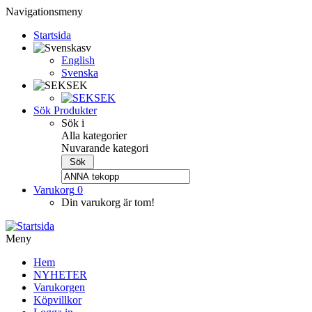
Navigationsmeny
Startsida
sv
English
Svenska
SEK
SEK
Sök Produkter
Sök i
Alla kategorier
Nuvarande kategori
Varukorg
0
Din varukorg är tom!
Meny
Hem
NYHETER
Varukorgen
Köpvillkor