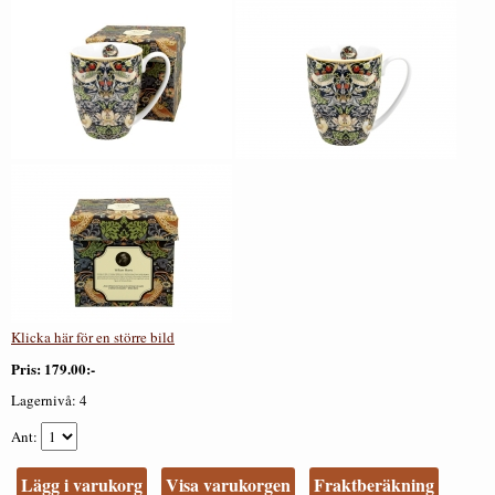
Klicka här för en större bild
Pris
179.00:-
Lagernivå:
4
Ant
Lägg i varukorg
Visa varukorgen
Fraktberäkning