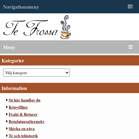
Navigationsmeny
Meny
Kategorier
Information
Så här handlar du
Köpvillkor
Frakt & Returer
Betalningsalternativ
Skicka en gåva
Te och tehistorik