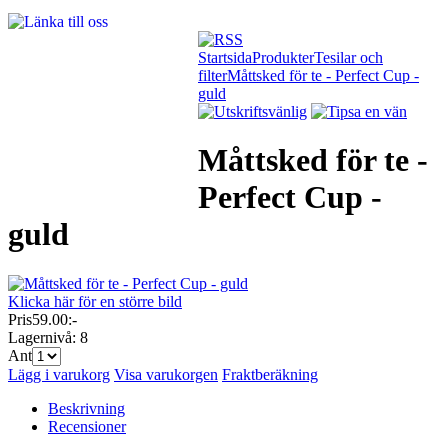
Startsida
Produkter
Tesilar och
filter
Måttsked för te - Perfect Cup -
guld
Måttsked för te -
Perfect Cup -
guld
Klicka här för en större bild
Pris
59.00:-
Lagernivå:
8
Ant
Lägg i varukorg
Visa varukorgen
Fraktberäkning
Beskrivning
Recensioner