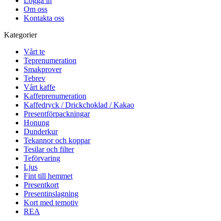
Logga in
Om oss
Kontakta oss
Kategorier
Vårt te
Teprenumeration
Smakprover
Tebrev
Vårt kaffe
Kaffeprenumeration
Kaffedryck / Drickchoklad / Kakao
Presentförpackningar
Honung
Dunderkur
Tekannor och koppar
Tesilar och filter
Teförvaring
Ljus
Fint till hemmet
Presentkort
Presentinslagning
Kort med temotiv
REA