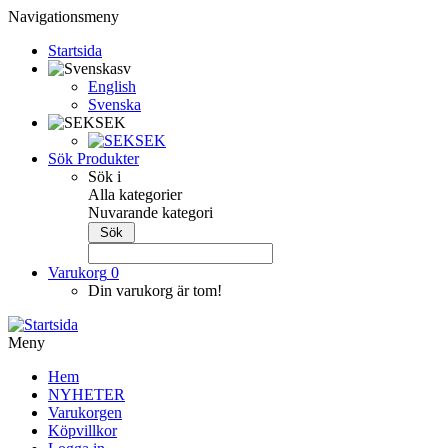
Navigationsmeny
Startsida
sv
English
Svenska
SEK
SEK
Sök Produkter
Sök i
Alla kategorier
Nuvarande kategori
Varukorg
0
Din varukorg är tom!
Meny
Hem
NYHETER
Varukorgen
Köpvillkor