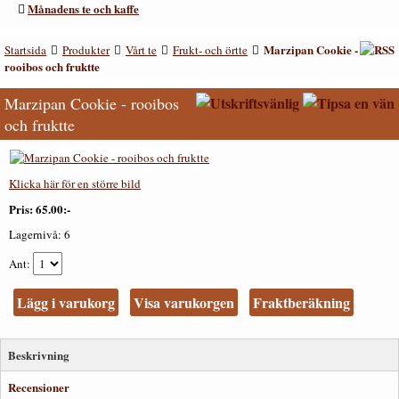
Månadens te och kaffe
Marzipan Cookie -
Startsida
Produkter
Vårt te
Frukt- och örtte
rooibos och fruktte
Marzipan Cookie - rooibos
och fruktte
Klicka här för en större bild
Pris
65.00:-
Lagernivå:
6
Ant
Lägg i varukorg
Visa varukorgen
Fraktberäkning
Beskrivning
Recensioner