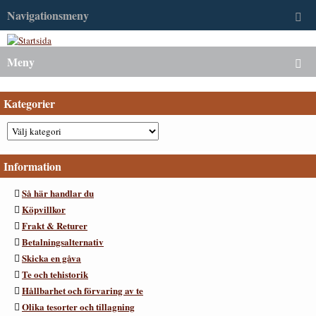
Navigationsmeny
Meny
Kategorier
Information
Så här handlar du
Köpvillkor
Frakt & Returer
Betalningsalternativ
Skicka en gåva
Te och tehistorik
Hållbarhet och förvaring av te
Olika tesorter och tillagning