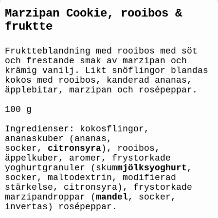
Marzipan Cookie, rooibos &
fruktte
Fruktteblandning med rooibos med söt
och frestande smak av marzipan och
krämig vanilj. Likt snöflingor blandas
kokos med rooibos, kanderad ananas,
äpplebitar, marzipan och rosépeppar.
100 g
Ingredienser: kokosflingor,
ananaskuber (ananas,
socker,
citronsyra
), rooibos,
äppelkuber, aromer, frystorkade
yoghurtgranuler (skum
mjölksyoghurt
,
socker, maltodextrin, modifierad
stärkelse, citronsyra), frystorkade
marzipandroppar (
mandel
, socker,
invertas) rosépeppar.