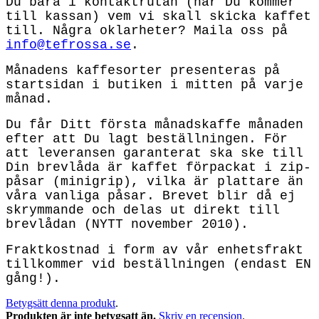
Du bara i kontaktrutan (när Du kommer
till kassan) vem vi skall skicka kaffet
till. Några oklarheter? Maila oss på
info@tefrossa.se
.
Månadens kaffesorter presenteras på
startsidan i butiken i mitten på varje
månad.
Du får Ditt första månadskaffe månaden
efter att Du lagt beställningen. För
att leveransen garanterat ska ske till
Din brevlåda är kaffet förpackat i zip-
påsar (minigrip), vilka är plattare än
våra vanliga påsar. Brevet blir då ej
skrymmande och delas ut direkt till
brevlådan (NYTT november 2010).
Fraktkostnad i form av vår enhetsfrakt
tillkommer vid beställningen (endast EN
gång!).
Betygsätt denna produkt
.
Produkten är inte betygsatt än.
Skriv en recension
.