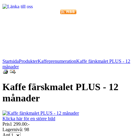
Startsida
Produkter
Kaffeprenumeration
Kaffe färskmalet PLUS - 12
månader
Kaffe färskmalet PLUS - 12
månader
Klicka här för en större bild
Pris
1 299.00:-
Lagernivå:
98
Ant