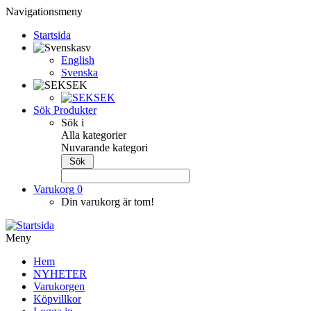
Navigationsmeny
Startsida
sv
English
Svenska
SEK
SEK
Sök Produkter
Sök i
Alla kategorier
Nuvarande kategori
Varukorg
0
Din varukorg är tom!
Meny
Hem
NYHETER
Varukorgen
Köpvillkor