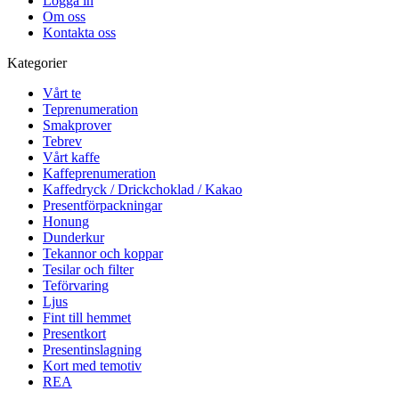
Logga in
Om oss
Kontakta oss
Kategorier
Vårt te
Teprenumeration
Smakprover
Tebrev
Vårt kaffe
Kaffeprenumeration
Kaffedryck / Drickchoklad / Kakao
Presentförpackningar
Honung
Dunderkur
Tekannor och koppar
Tesilar och filter
Teförvaring
Ljus
Fint till hemmet
Presentkort
Presentinslagning
Kort med temotiv
REA