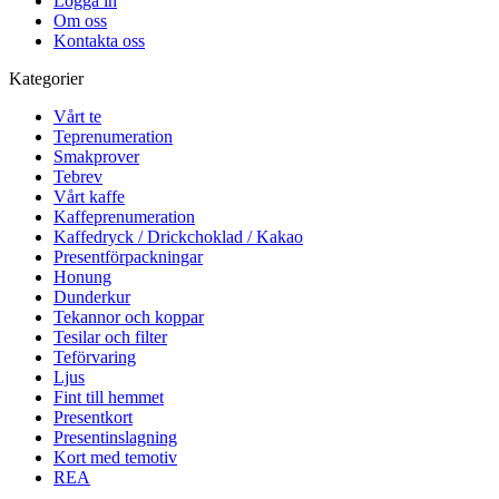
Logga in
Om oss
Kontakta oss
Kategorier
Vårt te
Teprenumeration
Smakprover
Tebrev
Vårt kaffe
Kaffeprenumeration
Kaffedryck / Drickchoklad / Kakao
Presentförpackningar
Honung
Dunderkur
Tekannor och koppar
Tesilar och filter
Teförvaring
Ljus
Fint till hemmet
Presentkort
Presentinslagning
Kort med temotiv
REA