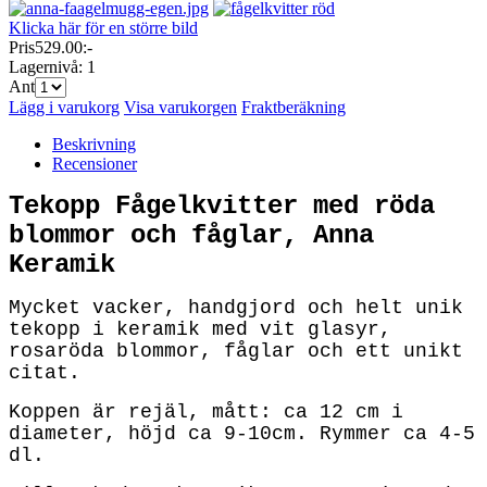
Klicka här för en större bild
Pris
529.00:-
Lagernivå:
1
Ant
Lägg i varukorg
Visa varukorgen
Fraktberäkning
Beskrivning
Recensioner
Tekopp Fågelkvitter med röda
blommor och fåglar, Anna
Keramik
Mycket vacker, handgjord och helt unik
tekopp i keramik med vit glasyr,
rosaröda blommor, fåglar och ett unikt
citat.
Koppen är rejäl, mått: ca 12 cm i
diameter, höjd ca 9-10cm. Rymmer ca 4-5
dl.