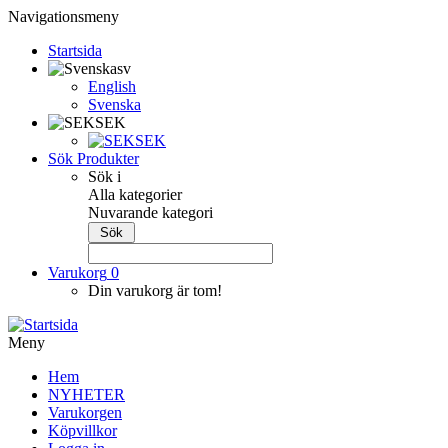
Navigationsmeny
Startsida
sv
English
Svenska
SEK
SEK
Sök Produkter
Sök i
Alla kategorier
Nuvarande kategori
Varukorg
0
Din varukorg är tom!
Meny
Hem
NYHETER
Varukorgen
Köpvillkor