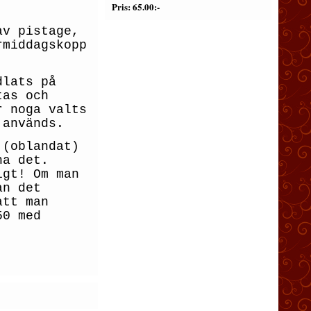
Pris
65.00:-
 av
pistage,
rmiddagskopp
dlats på
tas och
r noga valts
 används.
 (oblandat)
ha det.
igt! Om man
an det
att man
50 med