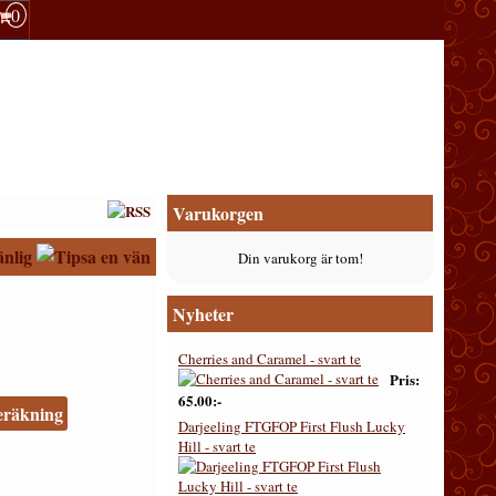
0
Varukorgen
Din varukorg är tom!
Nyheter
Cherries and Caramel - svart te
Pris
65.00:-
eräkning
Darjeeling FTGFOP First Flush Lucky
Hill - svart te