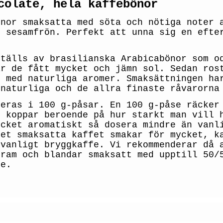
colate, hela kaffebönor
önor smaksatta med söta och nötiga noter
h sesamfrön. Perfekt att unna sig en efte
ställs av brasilianska Arabicabönor som o
är de fått mycket och jämn sol. Sedan ros
e med naturliga aromer. Smaksättningen ha
 naturliga och de allra finaste råvarorna
reras i 100 g-påsar. En 100 g-påse räcker
5 koppar beroende på hur starkt man vill 
ycket aromatiskt så dosera mindre än vanl
det smaksatta kaffet smakar för mycket, k
 vanligt bryggkaffe. Vi rekommenderar då 
fram och blandar smaksatt med upptill 50/
fe.