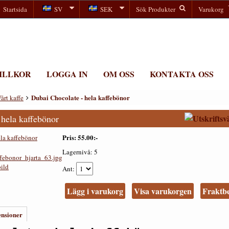
Startsida
SV
SEK
Sök Produkter
Varukorg
ILLKOR
LOGGA IN
OM OSS
KONTAKTA OSS
Dubai Chocolate - hela kaffebönor
årt kaffe
 hela kaffebönor
Pris
55.00:-
Lagernivå:
5
bild
Ant
Lägg i varukorg
Visa varukorgen
Fraktb
ensioner