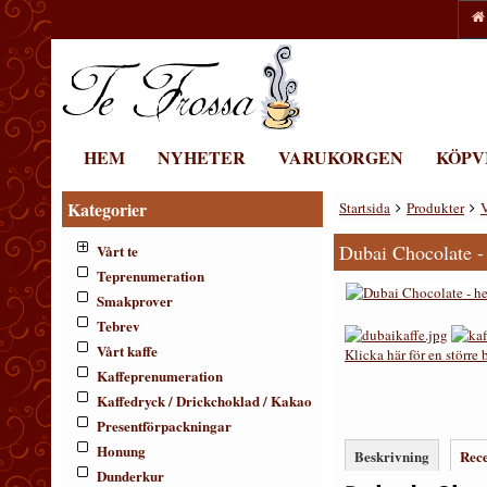
HEM
NYHETER
VARUKORGEN
KÖPV
Kategorier
Startsida
Produkter
V
Dubai Chocolate -
Vårt te
Teprenumeration
Smakprover
Tebrev
Vårt kaffe
Klicka här för en större 
Kaffeprenumeration
Kaffedryck / Drickchoklad / Kakao
Presentförpackningar
Honung
Beskrivning
Rec
Dunderkur