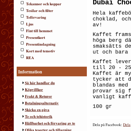
Dubai Cho
Tekannor och koppar
Tesilar och filter
Hela kaffeb
Teförvaring
c
hoklad, oc
Ljus
av!
Fint till hemmet
Kaffet fram
Presentkort
höga berg d
Presentinslagning
smaksätts d
Kort med temotiv
ut och bara
REA
Kaffet
leve
till 20 - 2
Information
Kaffet är m
tycker att 
Så här handlar du
blandas med
Köpvillkor
provar sig 
Frakt & Returer
vanligt kaf
Betalningsalternativ
100 gr
Skicka en gåva
Te och tehistorik
Hållbarhet och förvaring av te
Dela på Facebook:
Dela
Olika tesorter och tillagning