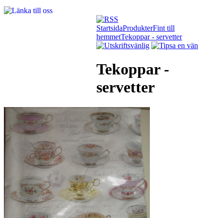
Startsida
Produkter
Fint till
hemmet
Tekoppar - servetter
Tekoppar -
servetter