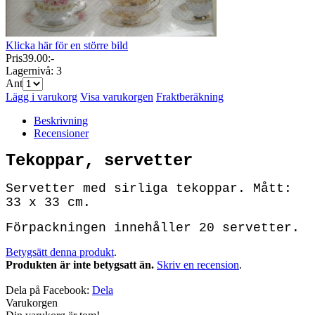
Klicka här för en större bild
Pris
39.00:-
Lagernivå:
3
Ant
Lägg i varukorg
Visa varukorgen
Fraktberäkning
Beskrivning
Recensioner
Tekoppar, servetter
Servetter med sirliga tekoppar. Mått:
33 x 33 cm.
Förpackningen innehåller 20 servetter.
Betygsätt denna produkt
.
Produkten är inte betygsatt än.
Skriv en recension
.
Dela på Facebook:
Dela
Varukorgen