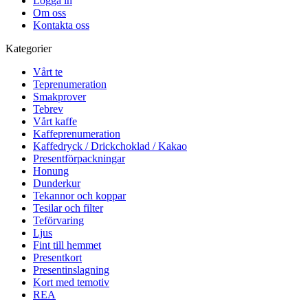
Logga in
Om oss
Kontakta oss
Kategorier
Vårt te
Teprenumeration
Smakprover
Tebrev
Vårt kaffe
Kaffeprenumeration
Kaffedryck / Drickchoklad / Kakao
Presentförpackningar
Honung
Dunderkur
Tekannor och koppar
Tesilar och filter
Teförvaring
Ljus
Fint till hemmet
Presentkort
Presentinslagning
Kort med temotiv
REA