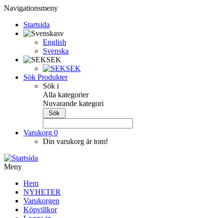
Navigationsmeny
Startsida
sv
English
Svenska
SEK
SEK
Sök Produkter
Sök i
Alla kategorier
Nuvarande kategori
Varukorg
0
Din varukorg är tom!
Meny
Hem
NYHETER
Varukorgen
Köpvillkor