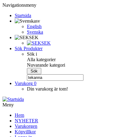
Navigationsmeny
Startsida
sv
English
Svenska
SEK
SEK
Sök Produkter
Sök i
Alla kategorier
Nuvarande kategori
Varukorg
0
Din varukorg är tom!
Meny
Hem
NYHETER
Varukorgen
Köpvillkor