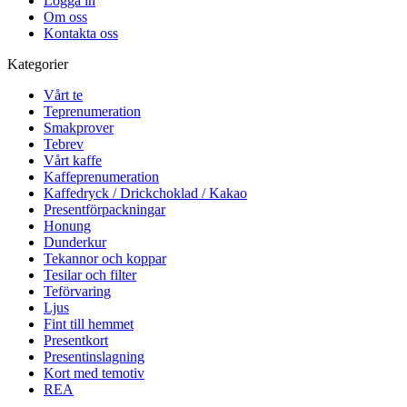
Logga in
Om oss
Kontakta oss
Kategorier
Vårt te
Teprenumeration
Smakprover
Tebrev
Vårt kaffe
Kaffeprenumeration
Kaffedryck / Drickchoklad / Kakao
Presentförpackningar
Honung
Dunderkur
Tekannor och koppar
Tesilar och filter
Teförvaring
Ljus
Fint till hemmet
Presentkort
Presentinslagning
Kort med temotiv
REA