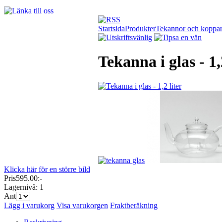
Startsida
Produkter
Tekannor och koppa
Tekanna i glas - 1,
Klicka här för en större bild
Pris
595.00:-
Lagernivå:
1
Ant
Lägg i varukorg
Visa varukorgen
Fraktberäkning