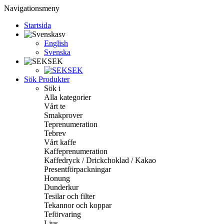
Navigationsmeny
Startsida
sv
English
Svenska
SEK
SEK
Sök Produkter
Sök i
Alla kategorier
Vårt te
Smakprover
Teprenumeration
Tebrev
Vårt kaffe
Kaffeprenumeration
Kaffedryck / Drickchoklad / Kakao
Presentförpackningar
Honung
Dunderkur
Tesilar och filter
Tekannor och koppar
Teförvaring
Ljus