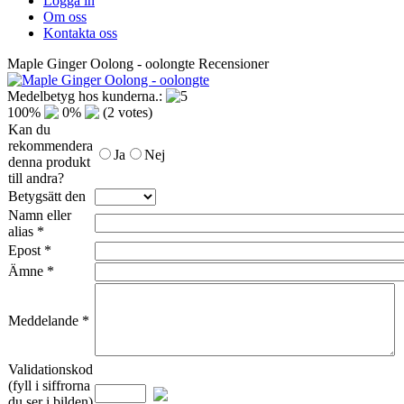
Logga in
Om oss
Kontakta oss
Maple Ginger Oolong - oolongte Recensioner
Medelbetyg hos kunderna.:
100%
0%
(2 votes)
Kan du
rekommendera
Ja
Nej
denna produkt
till andra?
Betygsätt den
Namn eller
alias *
Epost *
Ämne *
Meddelande *
Validationskod
(fyll i siffrorna
du ser i bilden)