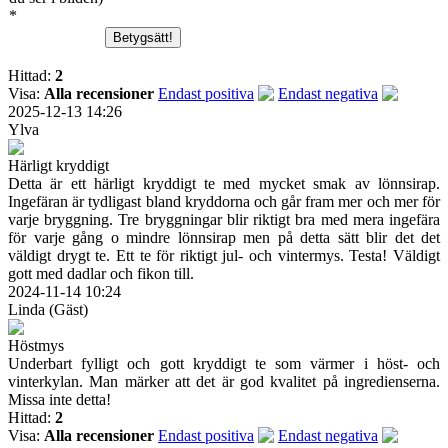
*
Hittad:
2
Visa:
Alla recensioner
Endast positiva
Endast negativa
2025-12-13 14:26
Ylva
Härligt kryddigt
Detta är ett härligt kryddigt te med mycket smak av lönnsirap.
Ingefäran är tydligast bland kryddorna och går fram mer och mer för
varje bryggning. Tre bryggningar blir riktigt bra med mera ingefära
för varje gång o mindre lönnsirap men på detta sätt blir det det
väldigt drygt te. Ett te för riktigt jul- och vintermys. Testa! Väldigt
gott med dadlar och fikon till.
2024-11-14 10:24
Linda (Gäst)
Höstmys
Underbart fylligt och gott kryddigt te som värmer i höst- och
vinterkylan. Man märker att det är god kvalitet på ingredienserna.
Missa inte detta!
Hittad:
2
Visa:
Alla recensioner
Endast positiva
Endast negativa