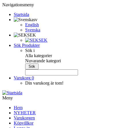
Navigationsmeny
Startsida
sv
English
Svenska
SEK
SEK
Sök Produkter
Sök i
Alla kategorier
Nuvarande kategori
Varukorg
0
Din varukorg är tom!
Meny
Hem
NYHETER
Varukorgen
Köpvillkor