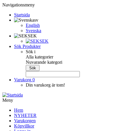
Navigationsmeny
Startsida
sv
English
Svenska
SEK
SEK
Sök Produkter
Sök i
Alla kategorier
Nuvarande kategori
Varukorg
0
Din varukorg är tom!
Meny
Hem
NYHETER
Varukorgen
Köpvillkor