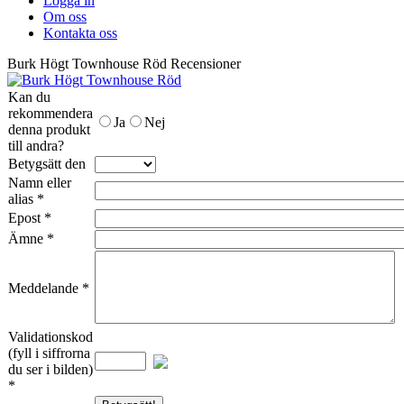
Logga in
Om oss
Kontakta oss
Burk Högt Townhouse Röd Recensioner
Kan du
rekommendera
Ja
Nej
denna produkt
till andra?
Betygsätt den
Namn eller
alias *
Epost *
Ämne *
Meddelande *
Validationskod
(fyll i siffrorna
du ser i bilden)
*