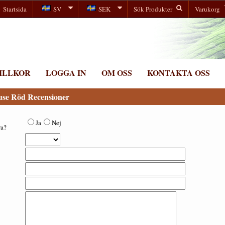
Startsida
SV
SEK
Sök Produkter
Varukorg
ILLKOR
LOGGA IN
OM OSS
KONTAKTA OSS
se Röd Recensioner
Ja
Nej
ra?