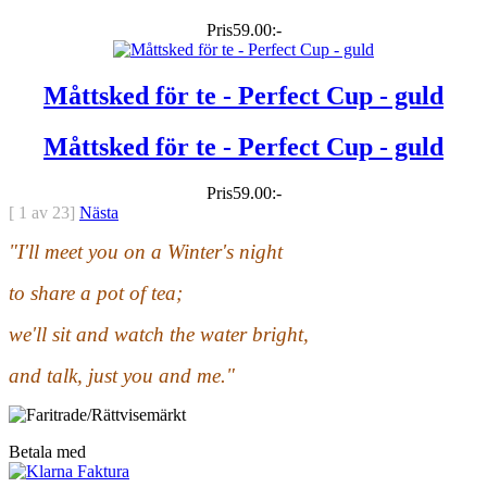
Pris
59.00:-
Måttsked för te - Perfect Cup - guld
Måttsked för te - Perfect Cup - guld
Pris
59.00:-
[
1
av
23
]
Nästa
"I'll meet you on a Winter's night
to share a pot of tea;
we'll sit and watch the water bright,
and talk, just you and me."
Betala med