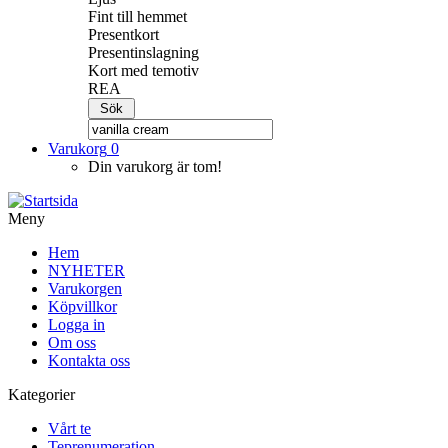
Fint till hemmet
Presentkort
Presentinslagning
Kort med temotiv
REA
Varukorg
0
Din varukorg är tom!
Meny
Hem
NYHETER
Varukorgen
Köpvillkor
Logga in
Om oss
Kontakta oss
Kategorier
Vårt te
Teprenumeration