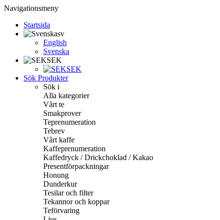
Navigationsmeny
Startsida
sv
English
Svenska
SEK
SEK
Sök Produkter
Sök i
Alla kategorier
Vårt te
Smakprover
Teprenumeration
Tebrev
Vårt kaffe
Kaffeprenumeration
Kaffedryck / Drickchoklad / Kakao
Presentförpackningar
Honung
Dunderkur
Tesilar och filter
Tekannor och koppar
Teförvaring
Ljus