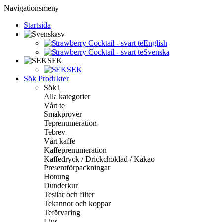
Navigationsmeny
Startsida
sv
English
Svenska
SEK
SEK
Sök Produkter
Sök i
Alla kategorier
Vårt te
Smakprover
Teprenumeration
Tebrev
Vårt kaffe
Kaffeprenumeration
Kaffedryck / Drickchoklad / Kakao
Presentförpackningar
Honung
Dunderkur
Tesilar och filter
Tekannor och koppar
Teförvaring
Ljus