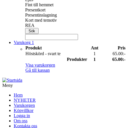
Fint till hemmet
Presentkort
Presentinslagning
Kort med temotiv
REA
Varukorg
1
Produkt
Ant
Pris
Höstskörd - svart te
1
65.00:-
Produkter
1
65.00:-
Visa varukorgen
Gå till kassan
Meny
Hem
NYHETER
Varukorgen
Köpvillkor
Logga in
Om oss
Kontakta oss