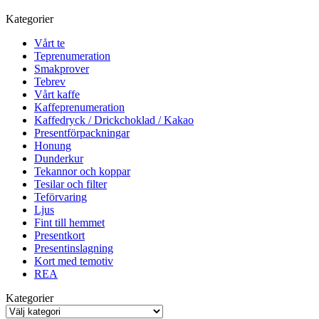
Kategorier
Vårt te
Teprenumeration
Smakprover
Tebrev
Vårt kaffe
Kaffeprenumeration
Kaffedryck / Drickchoklad / Kakao
Presentförpackningar
Honung
Dunderkur
Tekannor och koppar
Tesilar och filter
Teförvaring
Ljus
Fint till hemmet
Presentkort
Presentinslagning
Kort med temotiv
REA
Kategorier