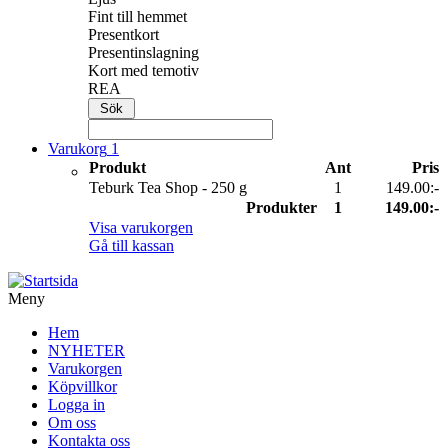
Fint till hemmet
Presentkort
Presentinslagning
Kort med temotiv
REA
Varukorg
1
Produkt
Ant
Pris
Teburk Tea Shop - 250 g
1
149.00:-
Produkter
1
149.00:-
Visa varukorgen
Gå till kassan
Meny
Hem
NYHETER
Varukorgen
Köpvillkor
Logga in
Om oss
Kontakta oss