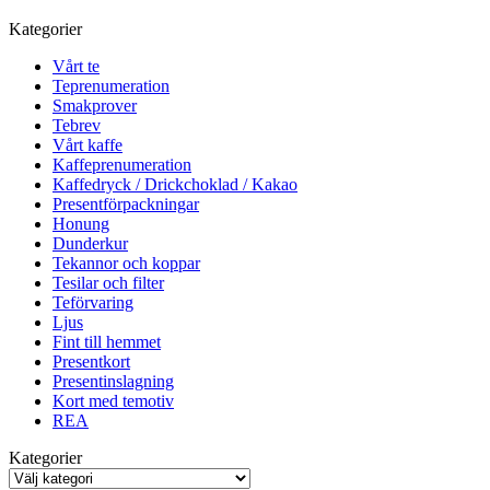
Kategorier
Vårt te
Teprenumeration
Smakprover
Tebrev
Vårt kaffe
Kaffeprenumeration
Kaffedryck / Drickchoklad / Kakao
Presentförpackningar
Honung
Dunderkur
Tekannor och koppar
Tesilar och filter
Teförvaring
Ljus
Fint till hemmet
Presentkort
Presentinslagning
Kort med temotiv
REA
Kategorier