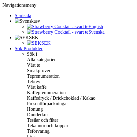
Navigationsmeny
Startsida
sv
English
Svenska
SEK
SEK
Sök Produkter
Sök i
Alla kategorier
Vårt te
Smakprover
Teprenumeration
Tebrev
Vårt kaffe
Kaffeprenumeration
Kaffedryck / Drickchoklad / Kakao
Presentförpackningar
Honung
Dunderkur
Tesilar och filter
Tekannor och koppar
Teförvaring
Ljus