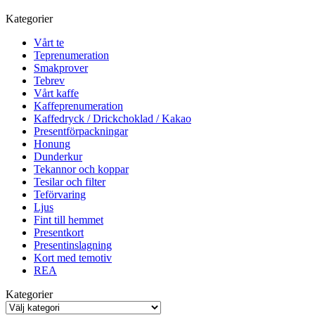
Kategorier
Vårt te
Teprenumeration
Smakprover
Tebrev
Vårt kaffe
Kaffeprenumeration
Kaffedryck / Drickchoklad / Kakao
Presentförpackningar
Honung
Dunderkur
Tekannor och koppar
Tesilar och filter
Teförvaring
Ljus
Fint till hemmet
Presentkort
Presentinslagning
Kort med temotiv
REA
Kategorier