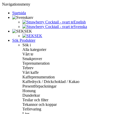
Navigationsmeny
Startsida
sv
English
Svenska
SEK
SEK
Sök Produkter
Sök i
Alla kategorier
Vårt te
Smakprover
Teprenumeration
Tebrev
Vårt kaffe
Kaffeprenumeration
Kaffedryck / Drickchoklad / Kakao
Presentförpackningar
Honung
Dunderkur
Tesilar och filter
Tekannor och koppar
Teförvaring
Ljus