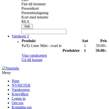
Fint till hemmet
Presentkort
Presentinslagning
Kort med temotiv
REA
Varukorg
1
Produkt
Ant
Pris
Pu'Er Lime Mint - svart te
1
59.00:-
Produkter
1
59.00:-
Visa varukorgen
Gå till kassan
Meny
Hem
NYHETER
Varukorgen
Köpvillkor
Logga in
Om oss
Kontakta oss