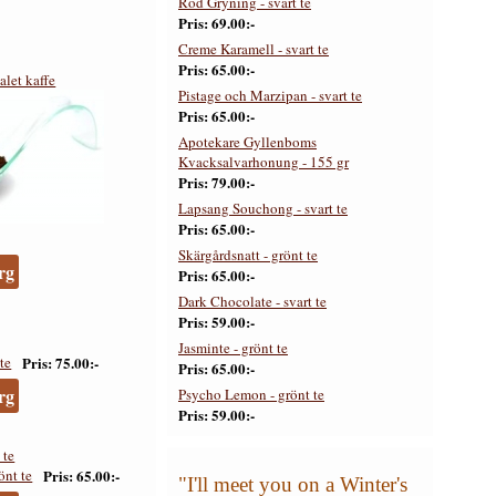
Röd Gryning - svart te
Pris
69.00:-
Creme Karamell - svart te
Pris
65.00:-
alet kaffe
Pistage och Marzipan - svart te
Pris
65.00:-
Apotekare Gyllenboms
Kvacksalvarhonung - 155 gr
Pris
79.00:-
Lapsang Souchong - svart te
Pris
65.00:-
Skärgårdsnatt - grönt te
rg
Pris
65.00:-
Dark Chocolate - svart te
Pris
59.00:-
Jasminte - grönt te
Pris
75.00:-
Pris
65.00:-
rg
Psycho Lemon - grönt te
Pris
59.00:-
 te
Pris
65.00:-
"I'll meet you on a Winter's