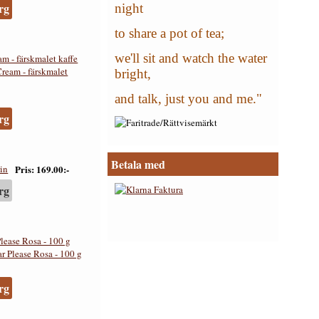
rg
night
to share a pot of tea;
we'll sit and watch the water
 - färskmalet kaffe
bright,
and talk, just you and me."
rg
Betala med
Pris
169.00:-
rg
lease Rosa - 100 g
rg