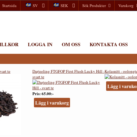
Startsida
SV
SEK
Sök Produkter
Varukorg
ILLKOR
LOGGA IN
OM OSS
KONTAKTA OSS
vart te
Darjeeling FTGFOP First Flush Lucky Hill -
Kolasnitt - oolongt
svart te
Lägg i varuko
Pris
65.00:-
Lägg i varukorg