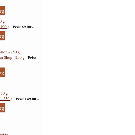
rg
0 g
Pris
69.00:-
rg
Shop - 250 g
Pris
rg
250 g
Pris
149.00:-
rg
art te