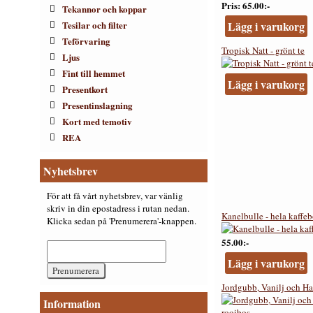
Pris
65.00:-
Tekannor och koppar
Tesilar och filter
Lägg i varukorg
Teförvaring
Tropisk Natt - grönt te
Ljus
Fint till hemmet
Lägg i varukorg
Presentkort
Presentinslagning
Kort med temotiv
REA
Nyhetsbrev
För att få vårt nyhetsbrev, var vänlig
skriv in din epostadress i rutan nedan.
Kanelbulle - hela kaffe
Klicka sedan på 'Prenumerera'-knappen.
55.00:-
Lägg i varukorg
Jordgubb, Vanilj och Ha
Information