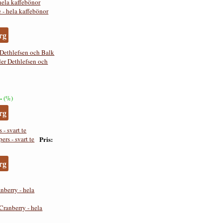
hela kaffebönor
rg
Dethlefsen och Balk
-
(%)
rg
- svart te
Pris
rg
nberry - hela