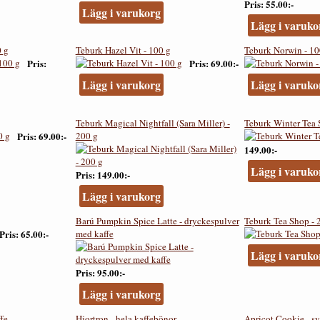
Pris
55.00:-
Lägg i varukorg
Lägg i varuko
0 g
Teburk Hazel Vit - 100 g
Teburk Norwin - 10
Pris
Pris
69.00:-
Lägg i varukorg
Lägg i varuko
Teburk Magical Nightfall (Sara Miller) -
Teburk Winter Tea 
Pris
69.00:-
200 g
149.00:-
Lägg i varuko
Pris
149.00:-
Lägg i varukorg
Barú Pumpkin Spice Latte - dryckespulver
Teburk Tea Shop - 
Pris
65.00:-
med kaffe
Lägg i varuko
Pris
95.00:-
Lägg i varukorg
ffe
Hjortron - hela kaffebönor
Apricot Cookie - sv