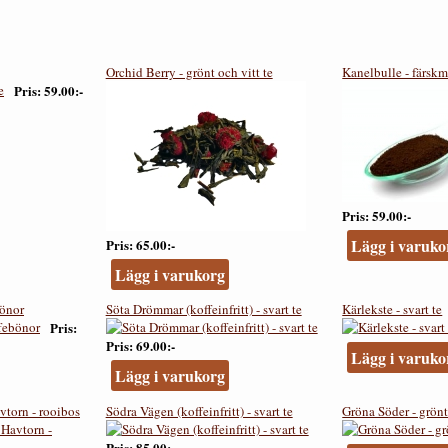
Orchid Berry - grönt och vitt te
Kanelbulle - färskm
Pris
59.00:-
Pris
59.00:-
Lägg i varuko
Pris
65.00:-
Lägg i varukorg
bönor
Söta Drömmar (koffeinfritt) - svart te
Kärlekste - svart te
Pris
Pris
69.00:-
Lägg i varuko
Lägg i varukorg
vtorn - rooibos
Södra Vägen (koffeinfritt) - svart te
Gröna Söder - grönt
Pris
85.00:-