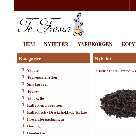
HEM
NYHETER
VARUKORGEN
KÖPV
Kategorier
Nyheter
Vårt te
Cherries and Caramel - s
Teprenumeration
Smakprover
Tebrev
Vårt kaffe
Kaffeprenumeration
Kaffedryck / Drickchoklad / Kakao
Presentförpackningar
Honung
Dunderkur