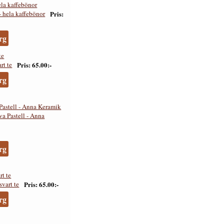
ela kaffebönor
Pris
rg
te
Pris
65.00:-
rg
astell - Anna Keramik
rg
rt te
Pris
65.00:-
rg