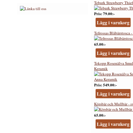
Teburk Strawberry Thief
Pris
79.00:-
Lägg i varukorg
Tefrossas Blåbärstosca - 
65.00:-
Lägg i varukorg
Tekopp Rosenälva Smul
Keramik
Pris
549.00:-
Lägg i varukorg
Körsbär och Mullbär - sv
65.00:-
Lägg i varukorg