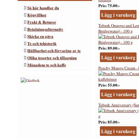
Pris
75.00:-
Så här handlar du
Lägg i varukorg
Köpvillkor
Frakt & Returer
Teburk Oranges and L
Betalningsalternativ
Bridgewater) - 100 g
Skicka en gåva
Te och tehistorik
Pris
89.00:-
Hållbarhet och förvaring av te
Lägg i varukorg
Olika tesorter och tillagning
Månadens te och kaffe
Peachy Mango Cream - h
Pris
55.00:-
Lägg i varukorg
Teburk Anniversary (Sar
Pris
85.00:-
Lägg i varukorg