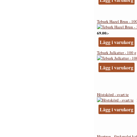
Teburk Hazel Brun - 10
69.00:-
Lägg i varukorg
Teburk Julkatter - 100 g
Lägg i varukorg
Höstskörd - svart te
Lägg i varukorg
Hjortron - färskmalet ka