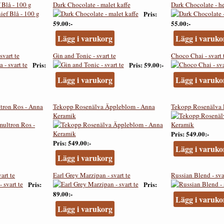
 Blå - 100 g
Dark Chocolate - malet kaffe
Dark Chocolate - h
Pris
59.00:-
55.00:-
Lägg i varukorg
Lägg i varuko
svart te
Gin and Tonic - svart te
Choco Chai - svart 
Pris
Pris
59.00:-
Lägg i varukorg
Lägg i varuko
tron Ros - Anna
Tekopp Rosenälva Äppleblom - Anna
Tekopp Rosenälva P
Keramik
Pris
549.00:-
Pris
549.00:-
Lägg i varuko
Lägg i varukorg
art te
Earl Grey Marzipan - svart te
Russian Blend - sva
Pris
Pris
89.00:-
Lägg i varuko
Lägg i varukorg