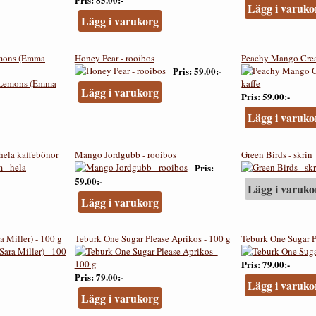
Lägg i varuko
Lägg i varukorg
emons (Emma
Honey Pear - rooibos
Peachy Mango Cream
Pris
59.00:-
Lägg i varukorg
Pris
59.00:-
Lägg i varuko
ela kaffebönor
Mango Jordgubb - rooibos
Green Birds - skrin
Pris
59.00:-
Lägg i varuko
Lägg i varukorg
a Miller) - 100 g
Teburk One Sugar Please Aprikos - 100 g
Teburk One Sugar P
Pris
79.00:-
Pris
79.00:-
Lägg i varuko
Lägg i varukorg