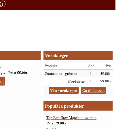
1
Varukorgen
Produkt
Ant
Pris
e
Pris
55.00:-
Guanabana - grönt te
1
59.00:-
rg
Produkter
1
59.00:-
Visa varukorgen
Gå till kassan
Populära produkter
Top Earl Grey Majestic - svart te
Pris
79.00:-