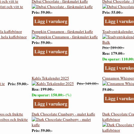
 och vitt te
Dubai Chocolate - färskmalet kaffe
Dubai Chocolate - 
Pris
59.00:-
Pris
55.00:-
Lägg i varukorg
Lägg i varuko
la kaffebönor
Pumpkin Cinnamon - färskmalet kaffe
Teadventskalender 
Pris
59.00:-
Pris
289.00:-
Lägg i varukorg
Rea
179.00:-
Du sparar
110.00:
Lägg i varuko
Kahls Tekalender 2025
Cinnamon Whispers 
Pris
59.00:-
Pris
349.00:-
Rea
199.00:-
59.00:-
Du sparar
150.00:-
(%)
Lägg i varuko
Lägg i varukorg
os och fruktte
Dark Chocolate Cranberry - malet kaffe
Dark Chocolate Cra
kaffebönor
Pris
59.00:-