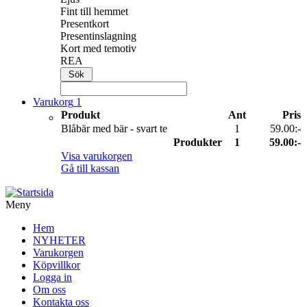
Fint till hemmet
Presentkort
Presentinslagning
Kort med temotiv
REA
Varukorg
1
Produkt
Ant
Pris
Blåbär med bär - svart te
1
59.00:-
Produkter
1
59.00:-
Visa varukorgen
Gå till kassan
Meny
Hem
NYHETER
Varukorgen
Köpvillkor
Logga in
Om oss
Kontakta oss