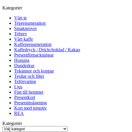
Kategorier
Vårt te
Teprenumeration
Smakprover
Tebrev
Vårt kaffe
Kaffeprenumeration
Kaffedryck / Drickchoklad / Kakao
Presentförpackningar
Honung
Dunderkur
Tekannor och koppar
Tesilar och filter
Teförvaring
Ljus
Fint till hemmet
Presentkort
Presentinslagning
Kort med temotiv
REA
Kategorier