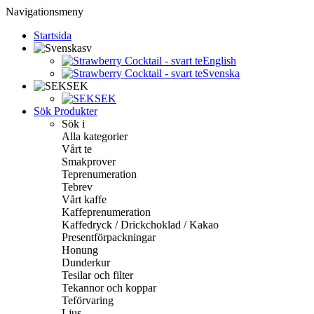
Navigationsmeny
Startsida
sv
English
Svenska
SEK
SEK
Sök Produkter
Sök i
Alla kategorier
Vårt te
Smakprover
Teprenumeration
Tebrev
Vårt kaffe
Kaffeprenumeration
Kaffedryck / Drickchoklad / Kakao
Presentförpackningar
Honung
Dunderkur
Tesilar och filter
Tekannor och koppar
Teförvaring
Ljus