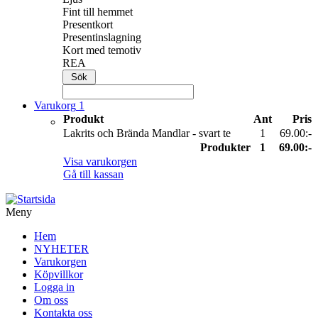
Fint till hemmet
Presentkort
Presentinslagning
Kort med temotiv
REA
Varukorg
1
Produkt
Ant
Pris
Lakrits och Brända Mandlar - svart te
1
69.00:-
Produkter
1
69.00:-
Visa varukorgen
Gå till kassan
Meny
Hem
NYHETER
Varukorgen
Köpvillkor
Logga in
Om oss
Kontakta oss