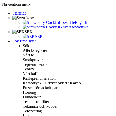
Navigationsmeny
Startsida
sv
English
Svenska
SEK
SEK
Sök Produkter
Sök i
Alla kategorier
Vårt te
Smakprover
Teprenumeration
Tebrev
Vårt kaffe
Kaffeprenumeration
Kaffedryck / Drickchoklad / Kakao
Presentförpackningar
Honung
Dunderkur
Tesilar och filter
Tekannor och koppar
Teförvaring
Ljus