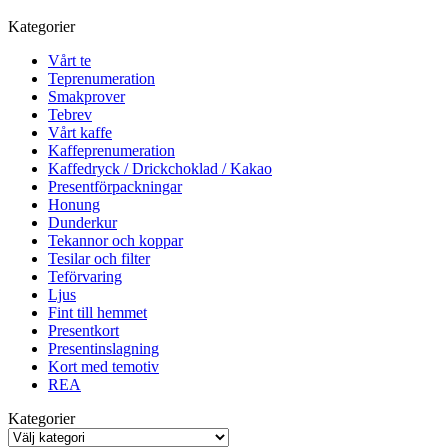
Kategorier
Vårt te
Teprenumeration
Smakprover
Tebrev
Vårt kaffe
Kaffeprenumeration
Kaffedryck / Drickchoklad / Kakao
Presentförpackningar
Honung
Dunderkur
Tekannor och koppar
Tesilar och filter
Teförvaring
Ljus
Fint till hemmet
Presentkort
Presentinslagning
Kort med temotiv
REA
Kategorier