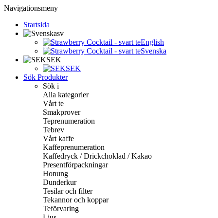
Navigationsmeny
Startsida
sv
English
Svenska
SEK
SEK
Sök Produkter
Sök i
Alla kategorier
Vårt te
Smakprover
Teprenumeration
Tebrev
Vårt kaffe
Kaffeprenumeration
Kaffedryck / Drickchoklad / Kakao
Presentförpackningar
Honung
Dunderkur
Tesilar och filter
Tekannor och koppar
Teförvaring
Ljus