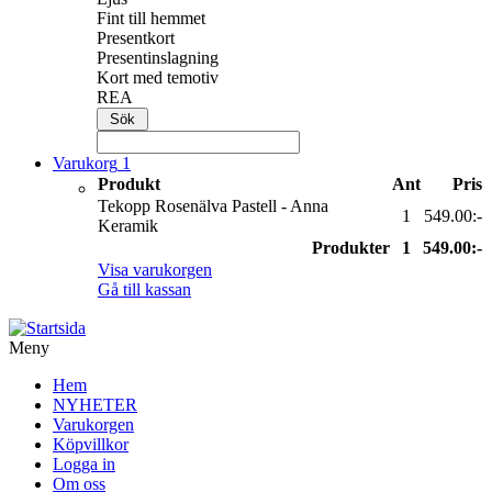
Fint till hemmet
Presentkort
Presentinslagning
Kort med temotiv
REA
Varukorg
1
Produkt
Ant
Pris
Tekopp Rosenälva Pastell - Anna
1
549.00:-
Keramik
Produkter
1
549.00:-
Visa varukorgen
Gå till kassan
Meny
Hem
NYHETER
Varukorgen
Köpvillkor
Logga in
Om oss