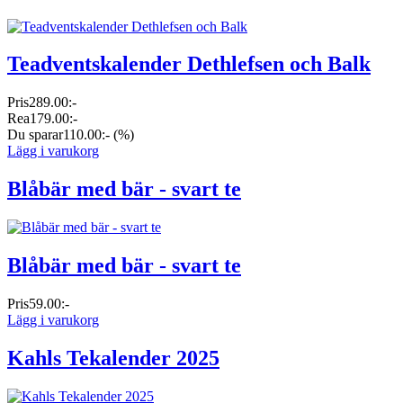
Teadventskalender Dethlefsen och Balk
Pris
289.00:-
Rea
179.00:-
Du sparar
110.00:-
(%)
Lägg i varukorg
Blåbär med bär - svart te
Blåbär med bär - svart te
Pris
59.00:-
Lägg i varukorg
Kahls Tekalender 2025