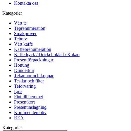
Kontakta oss
Kategorier
Vårt te
Teprenumeration
Smakprover
Tebrev
Vårt kaffe
Kaffeprenumeration
Kaffedryck / Drickchoklad / Kakao
Presentförpackningar
Honung
Dunderkur
Tekannor och koppar
Tesilar och filter
Teförvaring
Ljus
Fint till hemmet
Presentkort
Presentinslagning
Kort med temotiv
REA
Kategorier