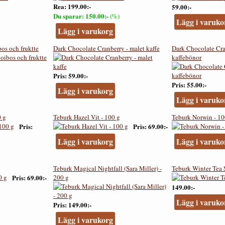
Rea
199.00:-
59.00:-
Du sparar
150.00:-
(%)
Lägg i varuko
Lägg i varukorg
os och fruktte
Dark Chocolate Cranberry - malet kaffe
Dark Chocolate Cra
kaffebönor
Pris
59.00:-
Pris
55.00:-
Lägg i varukorg
Lägg i varuko
0 g
Teburk Hazel Vit - 100 g
Teburk Norwin - 10
Pris
Pris
69.00:-
Lägg i varukorg
Lägg i varuko
Teburk Magical Nightfall (Sara Miller) -
Teburk Winter Tea 
Pris
69.00:-
200 g
149.00:-
Lägg i varuko
Pris
149.00:-
Lägg i varukorg