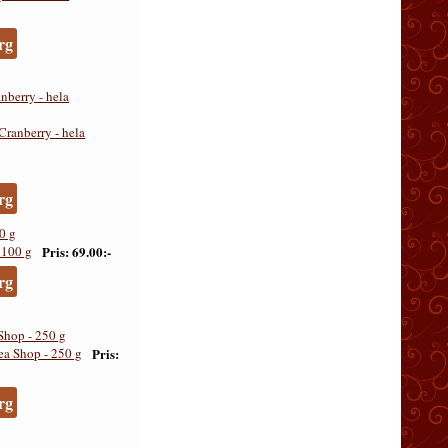
rg
nberry - hela
rg
0 g
Pris
69.00:-
rg
Shop - 250 g
Pris
rg