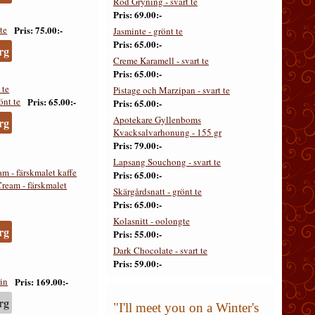
Röd Gryning - svart te
Pris
69.00:-
Pris
75.00:-
Jasminte - grönt te
Pris
65.00:-
rg
Creme Karamell - svart te
Pris
65.00:-
 te
Pistage och Marzipan - svart te
Pris
65.00:-
Pris
65.00:-
Apotekare Gyllenboms
rg
Kvacksalvarhonung - 155 gr
Pris
79.00:-
Lapsang Souchong - svart te
 - färskmalet kaffe
Pris
65.00:-
Skärgårdsnatt - grönt te
Pris
65.00:-
Kolasnitt - oolongte
rg
Pris
55.00:-
Dark Chocolate - svart te
Pris
59.00:-
Pris
169.00:-
rg
"I'll meet you on a Winter's