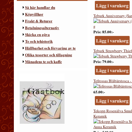
Lägg i varukorg
Så här handlar du
Köpvillkor
Teburk Anniversary (Sar
Frakt & Returer
Betalningsalternativ
Pris
85.00:-
Skicka en gåva
Lägg i varukorg
Te och tehistorik
Hållbarhet och förvaring av te
Teburk Strawberry Thief
Olika tesorter och tillagning
Månadens te och kaffe
Pris
79.00:-
Lägg i varukorg
Tefrossas Blåbärstosca - 
65.00:-
Lägg i varukorg
Tekopp Rosenälva Smul
Keramik