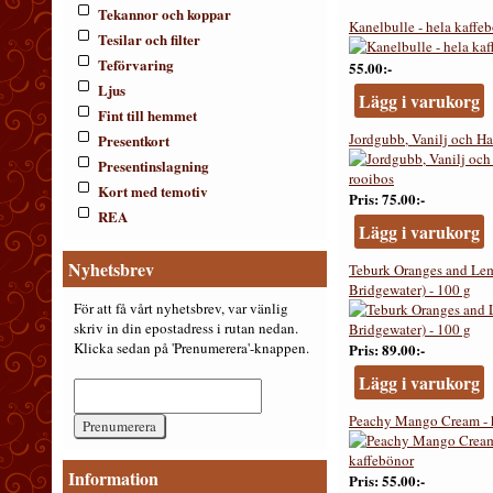
Tekannor och koppar
Kanelbulle - hela kaffe
Tesilar och filter
Teförvaring
55.00:-
Ljus
Lägg i varukorg
Fint till hemmet
Jordgubb, Vanilj och Ha
Presentkort
Presentinslagning
Kort med temotiv
Pris
75.00:-
REA
Lägg i varukorg
Nyhetsbrev
Teburk Oranges and L
Bridgewater) - 100 g
För att få vårt nyhetsbrev, var vänlig
skriv in din epostadress i rutan nedan.
Klicka sedan på 'Prenumerera'-knappen.
Pris
89.00:-
Lägg i varukorg
Peachy Mango Cream - h
Information
Pris
55.00:-