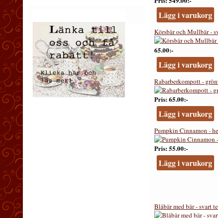
Pris
549.00:-
Lägg i varukorg
Körsbär och Mullbär - sv
65.00:-
Lägg i varukorg
Rabarberkompott - grönt
Pris
65.00:-
Lägg i varukorg
Pumpkin Cinnamon - he
Pris
55.00:-
Lägg i varukorg
Blåbär med bär - svart te