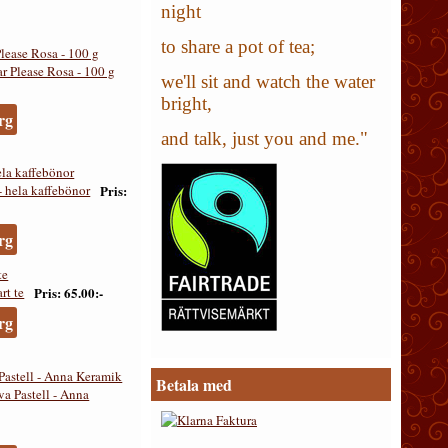
night
to share a pot of tea;
lease Rosa - 100 g
we'll sit and watch the water
bright,
rg
and talk, just you and me."
ela kaffebönor
Pris
rg
te
Pris
65.00:-
rg
astell - Anna Keramik
Betala med