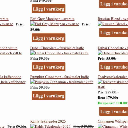
Pris
549.00:-
Lägg i varuko
Lägg i varukorg
art te
Earl Grey Marzipan - svart te
Russian Blend - sva
Pris
Pris
89.00:-
Lägg i varuko
Lägg i varukorg
 och vitt te
Dubai Chocolate - färskmalet kaffe
Dubai Chocolate - 
Pris
59.00:-
Pris
55.00:-
Lägg i varukorg
Lägg i varuko
la kaffebönor
Pumpkin Cinnamon - färskmalet kaffe
Teadventskalender 
Pris
59.00:-
Pris
289.00:-
Lägg i varukorg
Rea
179.00:-
Du sparar
110.00:
Lägg i varuko
Kahls Tekalender 2025
Cinnamon Whispers 
Pris
59.00:-
Pris
349.00:-