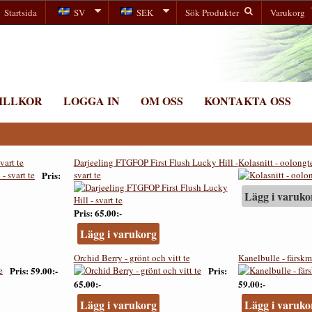
Startsida
SV
SEK
Sök Produkter
Varukorg
ILLKOR
LOGGA IN
OM OSS
KONTAKTA OSS
vart te
Darjeeling FTGFOP First Flush Lucky Hill -
Kolasnitt - oolongt
Pris
svart te
Lägg i varuko
Pris
65.00:-
Lägg i varukorg
Orchid Berry - grönt och vitt te
Kanelbulle - färskm
Pris
59.00:-
Pris
65.00:-
59.00:-
Lägg i varukorg
Lägg i varuko