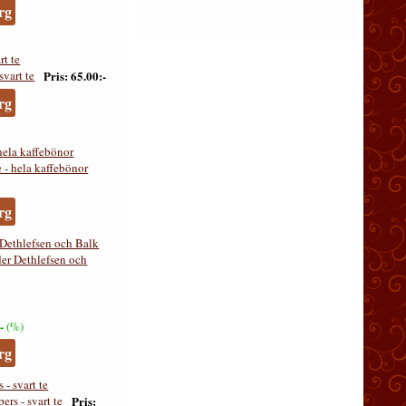
rg
rt te
Pris
65.00:-
rg
hela kaffebönor
rg
Dethlefsen och Balk
-
(%)
rg
- svart te
Pris