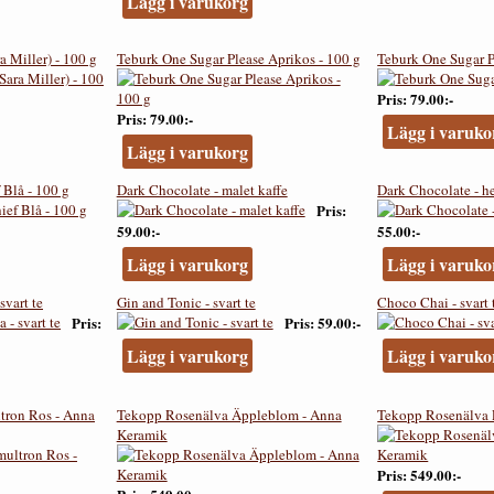
Lägg i varukorg
a Miller) - 100 g
Teburk One Sugar Please Aprikos - 100 g
Teburk One Sugar P
Pris
79.00:-
Pris
79.00:-
Lägg i varuko
Lägg i varukorg
 Blå - 100 g
Dark Chocolate - malet kaffe
Dark Chocolate - h
Pris
59.00:-
55.00:-
Lägg i varukorg
Lägg i varuko
svart te
Gin and Tonic - svart te
Choco Chai - svart 
Pris
Pris
59.00:-
Lägg i varukorg
Lägg i varuko
tron Ros - Anna
Tekopp Rosenälva Äppleblom - Anna
Tekopp Rosenälva P
Keramik
Pris
549.00:-