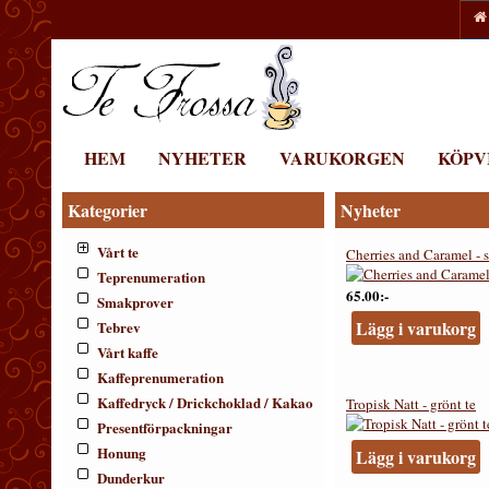
HEM
NYHETER
VARUKORGEN
KÖPV
Kategorier
Nyheter
Vårt te
Cherries and Caramel - s
Teprenumeration
65.00:-
Smakprover
Lägg i varukorg
Tebrev
Vårt kaffe
Kaffeprenumeration
Kaffedryck / Drickchoklad / Kakao
Tropisk Natt - grönt te
Presentförpackningar
Honung
Lägg i varukorg
Dunderkur