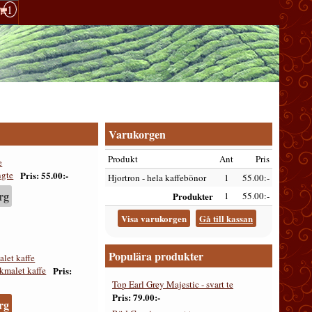
1
Varukorgen
Produkt
Ant
Pris
e
Pris
55.00:-
Hjortron - hela kaffebönor
1
55.00:-
rg
Produkter
1
55.00:-
Visa varukorgen
Gå till kassan
Populära produkter
alet kaffe
Pris
Top Earl Grey Majestic - svart te
Pris
79.00:-
rg