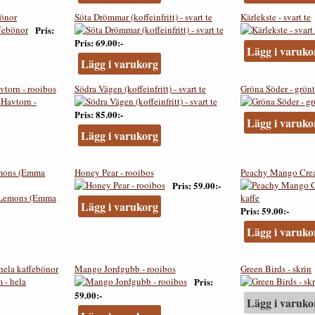
bönor
Söta Drömmar (koffeinfritt) - svart te
Kärlekste - svart te
Pris
Pris
69.00:-
Lägg i varuko
Lägg i varukorg
vtorn - rooibos
Södra Vägen (koffeinfritt) - svart te
Gröna Söder - grönt
Pris
85.00:-
Lägg i varuko
Lägg i varukorg
emons (Emma
Honey Pear - rooibos
Peachy Mango Cream
Pris
59.00:-
Lägg i varukorg
Pris
59.00:-
Lägg i varuko
ela kaffebönor
Mango Jordgubb - rooibos
Green Birds - skrin
Pris
59.00:-
Lägg i varuko