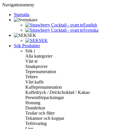
Navigationsmeny
Startsida
sv
English
Svenska
SEK
SEK
Sök Produkter
Sök i
Alla kategorier
Vårt te
Smakprover
Teprenumeration
Tebrev
Vårt kaffe
Kaffeprenumeration
Kaffedryck / Drickchoklad / Kakao
Presentförpackningar
Honung
Dunderkur
Tesilar och filter
Tekannor och koppar
Teförvaring
Ljus