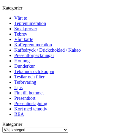
Kategorier
Vårt te
Teprenumeration
Smakprover
Tebrev
Vårt kaffe
Kaffeprenumeration
Kaffedryck / Drickchoklad / Kakao
Presentförpackningar
Honung
Dunderkur
Tekannor och koppar
Tesilar och filter
Teförvaring
Ljus
Fint till hemmet
Presentkort
Presentinslagning
Kort med temotiv
REA
Kategorier