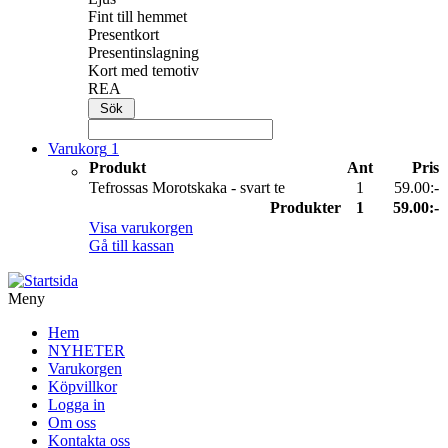
Fint till hemmet
Presentkort
Presentinslagning
Kort med temotiv
REA
Varukorg
1
Produkt
Ant
Pris
Tefrossas Morotskaka - svart te
1
59.00:-
Produkter
1
59.00:-
Visa varukorgen
Gå till kassan
Meny
Hem
NYHETER
Varukorgen
Köpvillkor
Logga in
Om oss
Kontakta oss