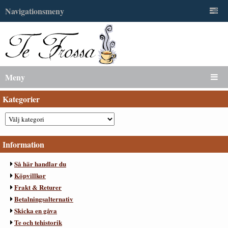
Navigationsmeny
Meny
Kategorier
Information
Så här handlar du
Köpvillkor
Frakt & Returer
Betalningsalternativ
Skicka en gåva
Te och tehistorik