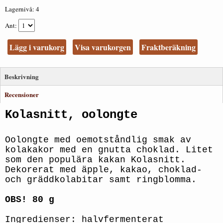
Lagernivå:
4
Ant
Lägg i varukorg
Visa varukorgen
Fraktberäkning
Beskrivning
Recensioner
Kolasnitt, oolongte
Oolongte med oemotståndlig smak av
kolakakor med en gnutta choklad. Litet
som den populära kakan Kolasnitt.
Dekorerat med äpple, kakao, choklad-
och gräddkolabitar samt ringblomma.
OBS! 80 g
Ingredienser: halvfermenterat