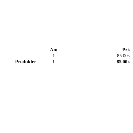
Ant
Pris
1
85.00:-
Produkter
1
85.00:-