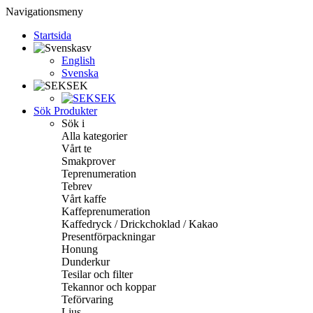
Navigationsmeny
Startsida
sv
English
Svenska
SEK
SEK
Sök Produkter
Sök i
Alla kategorier
Vårt te
Smakprover
Teprenumeration
Tebrev
Vårt kaffe
Kaffeprenumeration
Kaffedryck / Drickchoklad / Kakao
Presentförpackningar
Honung
Dunderkur
Tesilar och filter
Tekannor och koppar
Teförvaring
Ljus