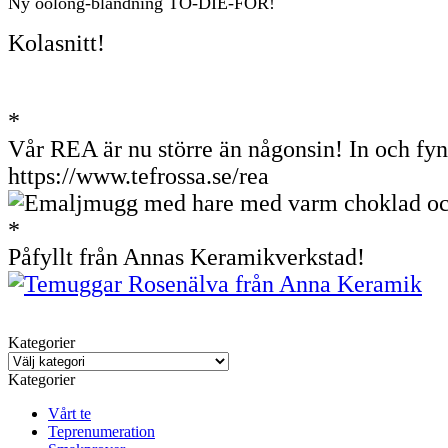
Ny oolong-blandning TO-DIE-FOR!
Kolasnitt!
*
Vår REA är nu större än någonsin! In och fyn
https://www.tefrossa.se/rea
*
P
åfyllt från Annas Keramikverkstad!
Kategorier
Kategorier
Vårt te
Teprenumeration