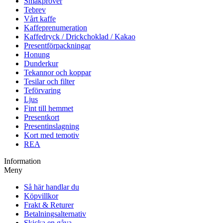
Smakprover
Tebrev
Vårt kaffe
Kaffeprenumeration
Kaffedryck / Drickchoklad / Kakao
Presentförpackningar
Honung
Dunderkur
Tekannor och koppar
Tesilar och filter
Teförvaring
Ljus
Fint till hemmet
Presentkort
Presentinslagning
Kort med temotiv
REA
Information
Meny
Så här handlar du
Köpvillkor
Frakt & Returer
Betalningsalternativ
Skicka en gåva