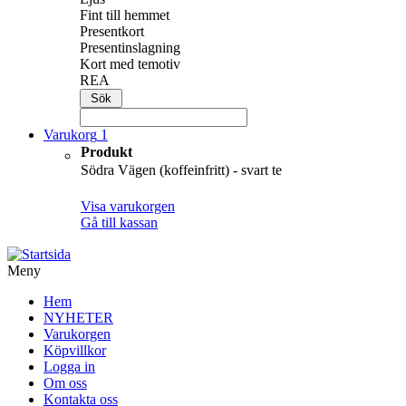
Fint till hemmet
Presentkort
Presentinslagning
Kort med temotiv
REA
Varukorg
1
Produkt
Södra Vägen (koffeinfritt) - svart te
Visa varukorgen
Gå till kassan
Meny
Hem
NYHETER
Varukorgen
Köpvillkor
Logga in
Om oss
Kontakta oss