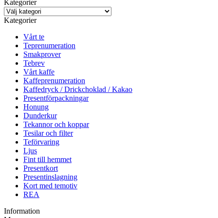
Kategorier
Kategorier
Vårt te
Teprenumeration
Smakprover
Tebrev
Vårt kaffe
Kaffeprenumeration
Kaffedryck / Drickchoklad / Kakao
Presentförpackningar
Honung
Dunderkur
Tekannor och koppar
Tesilar och filter
Teförvaring
Ljus
Fint till hemmet
Presentkort
Presentinslagning
Kort med temotiv
REA
Information