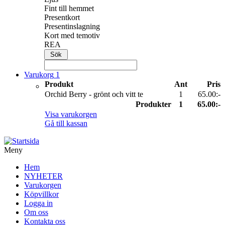
Fint till hemmet
Presentkort
Presentinslagning
Kort med temotiv
REA
Varukorg
1
Produkt
Ant
Pris
Orchid Berry - grönt och vitt te
1
65.00:-
Produkter
1
65.00:-
Visa varukorgen
Gå till kassan
Meny
Hem
NYHETER
Varukorgen
Köpvillkor
Logga in
Om oss
Kontakta oss