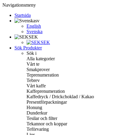
Navigationsmeny
Startsida
sv
English
Svenska
SEK
SEK
Sök Produkter
Sök i
Alla kategorier
Vårt te
Smakprover
Teprenumeration
Tebrev
Vårt kaffe
Kaffeprenumeration
Kaffedryck / Drickchoklad / Kakao
Presentförpackningar
Honung
Dunderkur
Tesilar och filter
Tekannor och koppar
Teförvaring
Ljus