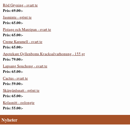
Röd Gryning - svart te
Pris
69.00:-
Jasminte - grönt te
Pris
65.00:-
Pistage och Marzipan - svart te
Pris
65.00:-
Creme Karamell - svart te
Pris
65.00:-
Apotekare Gyllenboms Kvacksalvarhonung - 155 gr
Pris
79.00:-
Lapsang Souchong - svart te
Pris
65.00:-
Cactus - svart te
Pris
59.00:-
Skärgårdsnatt - grönt te
Pris
65.00:-
Kolasnitt - oolongte
Pris
55.00:-
Nyheter