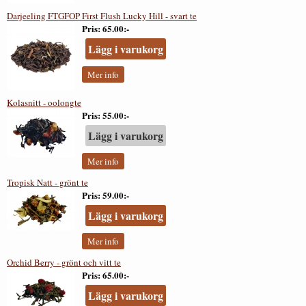
Darjeeling FTGFOP First Flush Lucky Hill - svart te
Pris
65.00:-
Lägg i varukorg
Mer info
Kolasnitt - oolongte
Pris
55.00:-
Lägg i varukorg
Mer info
Tropisk Natt - grönt te
Pris
59.00:-
Lägg i varukorg
Mer info
Orchid Berry - grönt och vitt te
Pris
65.00:-
Lägg i varukorg