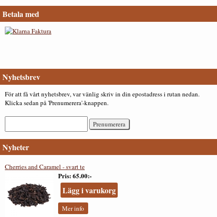
Betala med
Nyhetsbrev
För att få vårt nyhetsbrev, var vänlig skriv in din epostadress i rutan nedan.
Klicka sedan på 'Prenumerera'-knappen.
Nyheter
Cherries and Caramel - svart te
Pris
65.00:-
Lägg i varukorg
Mer info