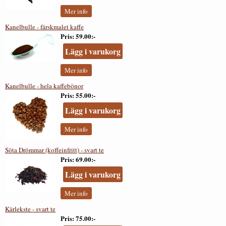
Mer info
Kanelbulle - färskmalet kaffe
Pris
59.00:-
Lägg i varukorg
Mer info
Kanelbulle - hela kaffebönor
Pris
55.00:-
Lägg i varukorg
Mer info
Söta Drömmar (koffeinfritt) - svart te
Pris
69.00:-
Lägg i varukorg
Mer info
Kärlekste - svart te
Pris
75.00:-