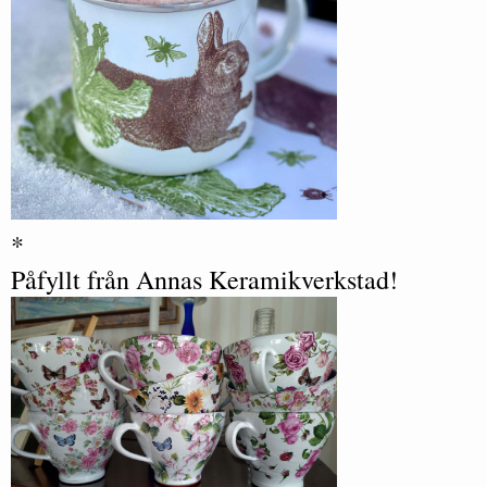
*
P
åfyllt från Annas Keramikverkstad!