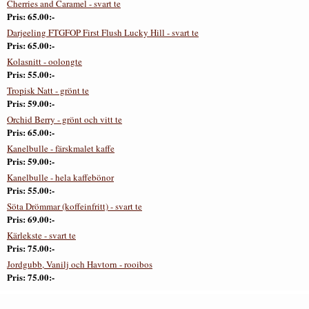
Cherries and Caramel - svart te
Pris
65.00:-
Darjeeling FTGFOP First Flush Lucky Hill - svart te
Pris
65.00:-
Kolasnitt - oolongte
Pris
55.00:-
Tropisk Natt - grönt te
Pris
59.00:-
Orchid Berry - grönt och vitt te
Pris
65.00:-
Kanelbulle - färskmalet kaffe
Pris
59.00:-
Kanelbulle - hela kaffebönor
Pris
55.00:-
Söta Drömmar (koffeinfritt) - svart te
Pris
69.00:-
Kärlekste - svart te
Pris
75.00:-
Jordgubb, Vanilj och Havtorn - rooibos
Pris
75.00:-