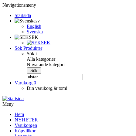
Navigationsmeny
Startsida
sv
English
Svenska
SEK
SEK
Sök Produkter
Sök i
Alla kategorier
Nuvarande kategori
Varukorg
0
Din varukorg är tom!
Meny
Hem
NYHETER
Varukorgen
Köpvillkor