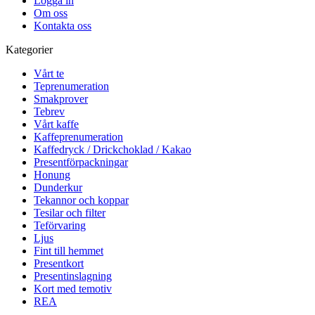
Logga in
Om oss
Kontakta oss
Kategorier
Vårt te
Teprenumeration
Smakprover
Tebrev
Vårt kaffe
Kaffeprenumeration
Kaffedryck / Drickchoklad / Kakao
Presentförpackningar
Honung
Dunderkur
Tekannor och koppar
Tesilar och filter
Teförvaring
Ljus
Fint till hemmet
Presentkort
Presentinslagning
Kort med temotiv
REA