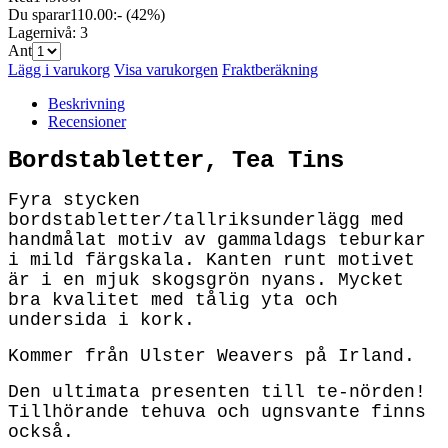
Du sparar
110.00:-
(42%)
Lagernivå:
3
Ant
Lägg i varukorg
Visa varukorgen
Fraktberäkning
Beskrivning
Recensioner
Bordstabletter, Tea Tins
Fyra stycken
bordstabletter/tallriksunderlägg med
handmålat motiv av gammaldags teburkar
i mild färgskala. Kanten runt motivet
är i en mjuk skogsgrön nyans. Mycket
bra kvalitet med tålig yta och
undersida i kork.
Kommer från Ulster Weavers på Irland.
Den ultimata presenten till te-nörden!
Tillhörande tehuva och ugnsvante finns
också.