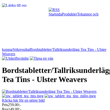
Startsida
Produkter
Tekannor och
koppar
Sökresultat
Bordstabletter/Tallriksunderlägg Tea Tins - Ulster
Weavers
Bordstabletter/Tallriksunderläg
Tea Tins - Ulster Weavers
Klicka här för en större bild
Pris
259.00:-
Rea
149.00:-