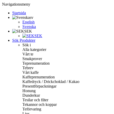
Navigationsmeny
Startsida
sv
English
Svenska
SEK
SEK
Sök Produkter
Sök i
Alla kategorier
Vårt te
Smakprover
Teprenumeration
Tebrev
Vårt kaffe
Kaffeprenumeration
Kaffedryck / Drickchoklad / Kakao
Presentförpackningar
Honung
Dunderkur
Tesilar och filter
Tekannor och koppar
Teförvaring
Ljus