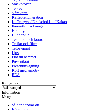
Smakprover
Tebrev
Vårt kaffe
Kaffeprenumeration
Kaffedryck / Drickchoklad / Kakao
Presentförpackningar
Honung
Dunderkur
Tekannor och koppar
Tesilar och filter
Teförvaring
Ljus
Fint till hemmet
Presentkort
Presentinslagning
Kort med temotiv
REA
Kategorier
Information
Meny
Så här handlar du
Köpvillkor